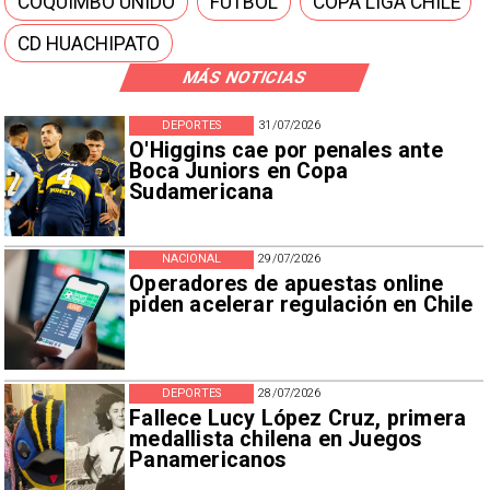
COQUIMBO UNIDO
FÚTBOL
COPA LIGA CHILE
CD HUACHIPATO
MÁS NOTICIAS
DEPORTES
31/07/2026
O'Higgins cae por penales ante
Boca Juniors en Copa
Sudamericana
NACIONAL
29/07/2026
Operadores de apuestas online
piden acelerar regulación en Chile
DEPORTES
28/07/2026
Fallece Lucy López Cruz, primera
medallista chilena en Juegos
Panamericanos