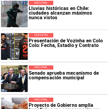
NACIONAL
Lluvias históricas en Chile:
ciudades alcanzan máximos
nunca vistos
DEPORTES
Presentación de Vozinha en Colo
Colo: Fecha, Estadio y Contrato
NACIONAL
Senado aprueba mecanismo de
compensación municipal
NACIONAL
Proyecto de Gobierno amplía