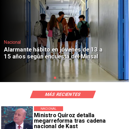
Regiones
Aprueban creación del Parque
Sebastián Piñera con inversión de $4
mil millones
MÁS RECIENTES
NACIONAL
Ministro Quiroz detalla
megarreforma tras cadena
nacional de Kast