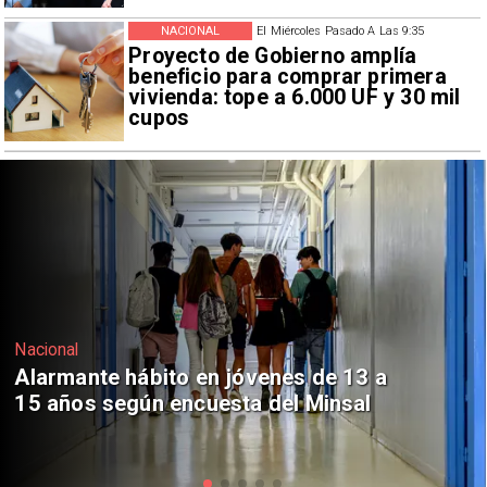
NACIONAL
El Miércoles Pasado A Las 9:35
Proyecto de Gobierno amplía
beneficio para comprar primera
vivienda: tope a 6.000 UF y 30 mil
cupos
Regiones
Aprueban creación del Parque
Sebastián Piñera con inversión de $4
mil millones