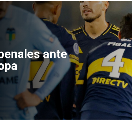
 Chile deja
adas y 730
as