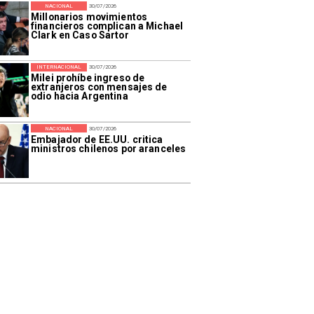
NACIONAL
30/07/2026
Millonarios movimientos
financieros complican a Michael
Clark en Caso Sartor
INTERNACIONAL
30/07/2026
Milei prohíbe ingreso de
extranjeros con mensajes de
odio hacia Argentina
NACIONAL
30/07/2026
Embajador de EE.UU. critica
ministros chilenos por aranceles