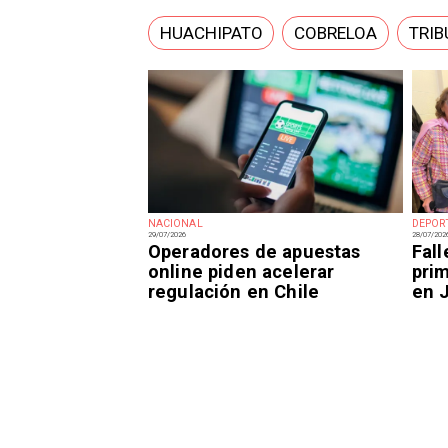
HUACHIPATO
COBRELOA
TRIB
NACIONAL
DEPOR
29/07/2026
28/07/202
Operadores de apuestas
Fal
online piden acelerar
prim
regulación en Chile
en 