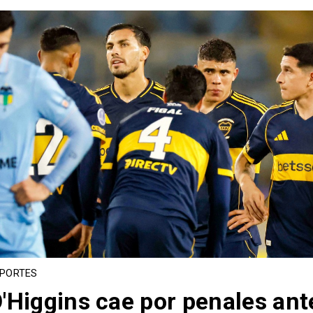
PORTES
'Higgins cae por penales ant