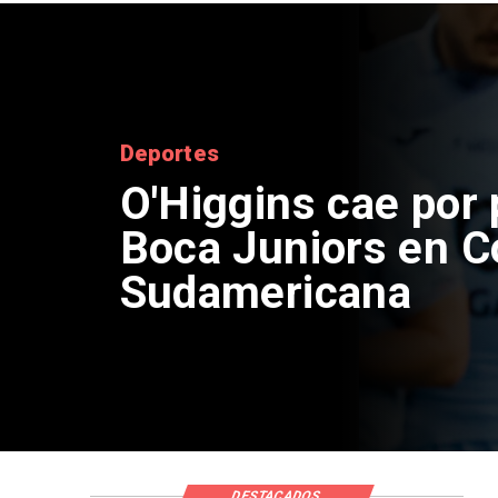
Nacional
Sistema frontal en
435 personas aisl
viviendas afectad
DESTACADOS