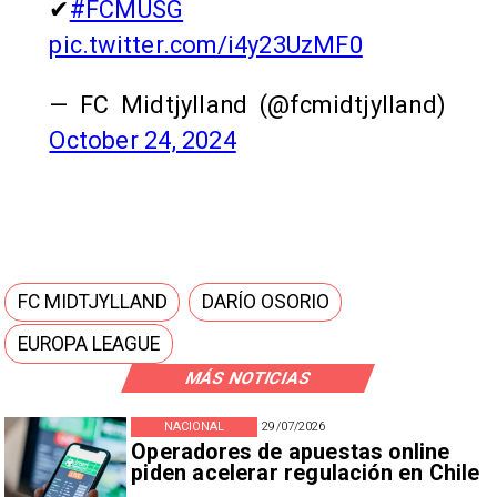
✔
#FCMUSG
pic.twitter.com/i4y23UzMF0
— FC Midtjylland (@fcmidtjylland)
October 24, 2024
FC MIDTJYLLAND
DARÍO OSORIO
EUROPA LEAGUE
MÁS NOTICIAS
NACIONAL
29/07/2026
Operadores de apuestas online
piden acelerar regulación en Chile