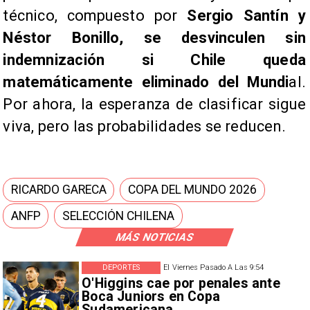
técnico, compuesto por
Sergio Santín y
Néstor Bonillo, se desvinculen sin
indemnización si Chile queda
matemáticamente eliminado del Mundi
al.
Por ahora, la esperanza de clasificar sigue
viva, pero las probabilidades se reducen.
RICARDO GARECA
COPA DEL MUNDO 2026
ANFP
SELECCIÓN CHILENA
MÁS NOTICIAS
DEPORTES
El Viernes Pasado A Las 9:54
O'Higgins cae por penales ante
Boca Juniors en Copa
Sudamericana