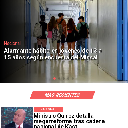
Regiones
Aprueban creación del Parque
Sebastián Piñera con inversión de $4
mil millones
MÁS RECIENTES
NACIONAL
Ministro Quiroz detalla
megarreforma tras cadena
nacional de Kast