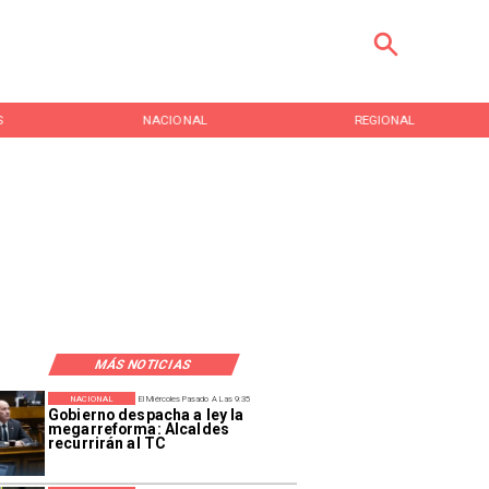
S
NACIONAL
REGIONAL
MÁS NOTICIAS
NACIONAL
El Miércoles Pasado A Las 9:35
Gobierno despacha a ley la
megarreforma: Alcaldes
recurrirán al TC