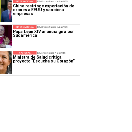
INTERNACIONAL
El Miércoles Pasado A Las 9:35
China restringe exportación de
drones a EEUU y sanciona
empresas
INTERNACIONAL
El Miércoles Pasado A Las 9:35
Papa León XIV anuncia gira por
Sudamérica
NACIONAL
El Martes Pasado A Las 9:55
Ministra de Salud critica
proyecto “Escucha su Corazón”