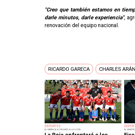
"Creo que también estamos en tiemp
darle minutos, darle experiencia"
, ag
renovación del equipo nacional.
RICARDO GARECA
CHARLES ARÁ
DEPORTES
DEPOR
EL MIÉRCOLES PASADO A LAS 9:35
EL MARTE
La Roja enfrentará a los
Fisc