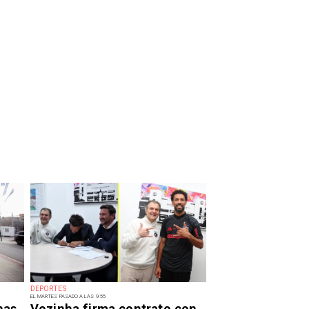
DEPORTES
EL MARTES PASADO A LAS 9:55
has
Vozinha firma contrato con