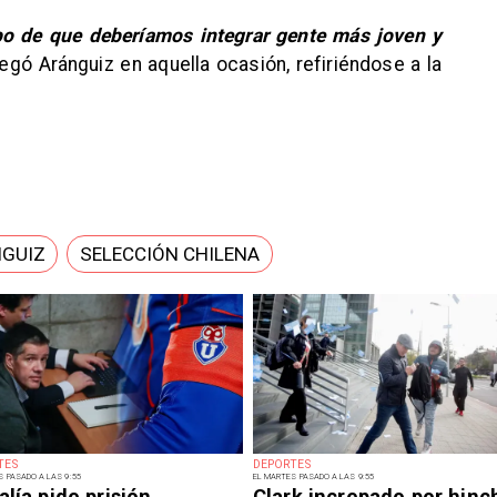
o de que deberíamos integrar gente más joven y
regó Aránguiz en aquella ocasión, refiriéndose a la
NGUIZ
SELECCIÓN CHILENA
TES
DEPORTES
S PASADO A LAS 9:55
EL MARTES PASADO A LAS 9:55
alía pide prisión
Clark increpado por hinc