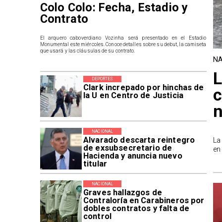
Colo Colo: Fecha, Estadio y
Contrato
El arquero caboverdiano Vozinha será presentado en el Estadio
Monumental este miércoles. Conoce detalles sobre su debut, la camiseta
que usará y las cláusulas de su contrato.
NA
L
DEPORTES
Clark increpado por hinchas de
c
la U en Centro de Justicia
n
NACIONAL
Alvarado descarta reintegro
La
de exsubsecretario de
en
Hacienda y anuncia nuevo
titular
NACIONAL
Graves hallazgos de
Contraloría en Carabineros por
dobles contratos y falta de
control