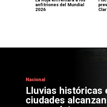
anfitriones del Mundial
pre
2026
Clar
Deportes
Presentación de V
Colo Colo: Fecha, 