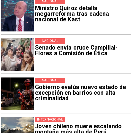
NACIONAL
Ministro Quiroz detalla
megarreforma tras cadena
nacional de Kast
NACIONAL
Senado envía cruce Campillai-
Flores a Comisión de Ética
NACIONAL
Gobierno evalúa nuevo estado de
excepción en barrios con alta
criminalidad
INTERNACIONAL
Joven chileno muere escalando
montaña más alta de Perú