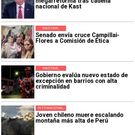
megarreforma tras cadena
nacional de Kast
NACIONAL
Senado envía cruce Campillai-
Flores a Comisión de Ética
NACIONAL
Gobierno evalúa nuevo estado de
excepción en barrios con alta
criminalidad
INTERNACIONAL
Joven chileno muere escalando
montaña más alta de Perú