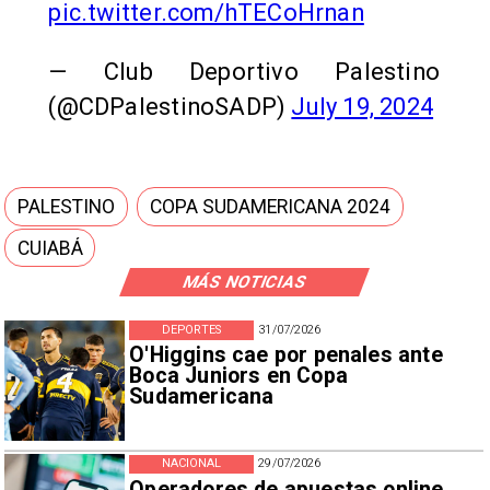
pic.twitter.com/hTECoHrnan
— Club Deportivo Palestino
(@CDPalestinoSADP)
July 19, 2024
PALESTINO
COPA SUDAMERICANA 2024
CUIABÁ
MÁS NOTICIAS
DEPORTES
31/07/2026
O'Higgins cae por penales ante
Boca Juniors en Copa
Sudamericana
NACIONAL
29/07/2026
Operadores de apuestas online