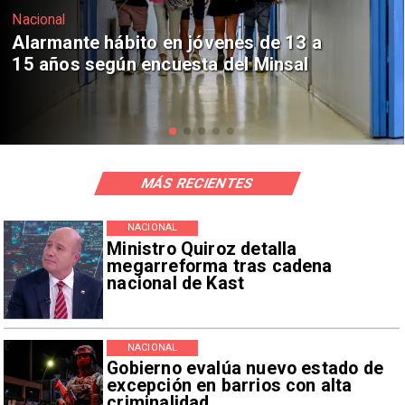
Regiones
Aprueban creación del Parque
Sebastián Piñera con inversión de $4
mil millones
MÁS RECIENTES
NACIONAL
Ministro Quiroz detalla
megarreforma tras cadena
nacional de Kast
NACIONAL
Gobierno evalúa nuevo estado de
excepción en barrios con alta
criminalidad