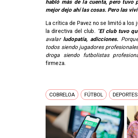
habló más de la cuenta, pero tuvo p
mejor dejo ahí las cosas. Pero las viv
​La crítica de Pavez no se limitó a lo
la directiva del club.
"
El club tuvo q
avalar
ludopatía, adicciones.
Porque
todos siendo jugadores profesionale
droga siendo futbolistas profesion
firmeza.
COBRELOA
FÚTBOL
DEPORTES