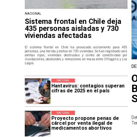
NACIONAL
Sistema frontal en Chile deja
435 personas aisladas y 730
viviendas afectadas
El sistema frontal en Chile ha provocado aislamiento para 435
personas, una herida y daños en 730 viviendas. Se han registrado seis
alertas rojas, viviendas destruidas y cortes de conectividad por
inundaciones, desbordes y remociones en masa entre O’Higgins y Los
Lagos.
DE
O
NACIONAL
B
Hantavirus: contagios superan
cifras de 2025 en el país
NACIONAL
De
Proyecto propone penas de
cárcel por venta ilegal de
Te
medicamentos abortivos