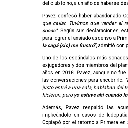
del club loíno, a un año de haberse d
Pavez confesó haber abandonado C
que callar. Tuvimos que vender el r
cosas"
. Según sus declaraciones, es
para lograr el ansiado ascenso a Prim
la cagá (
sic)
me frustró"
, admitió con 
Uno de los escándalos más sonados 
exjugadores y dos miembros del plante
años en 2018. Pavez, aunque no fue t
las conversaciones para encubrirlo.
"
justo entré a una sala, hablaban del t
hicieron, pero
yo estuve ahí cuando lo
Además, Pavez respaldó las acus
implicándolo en casos de ludopatía
Copiapó por el retorno a Primera en