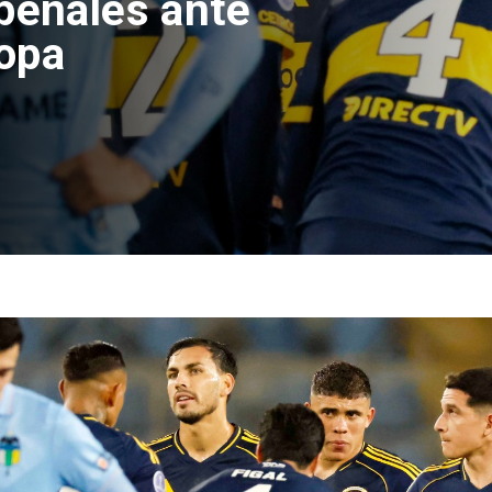
 Chile deja
adas y 730
as