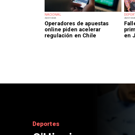
NACIONAL
DEPOR
29/07/2026
28/07/202
Operadores de apuestas
Fal
online piden acelerar
prim
regulación en Chile
en 
Nacional