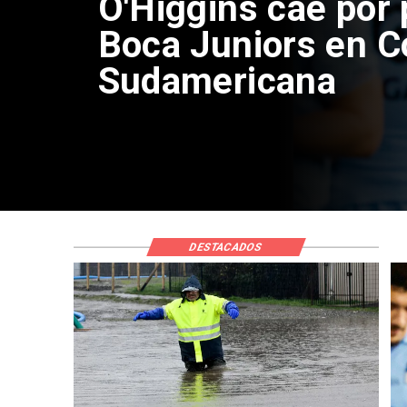
Sistema frontal en
435 personas aisl
viviendas afectad
DESTACADOS