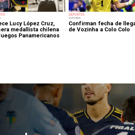
TES
DEPORTES
6
27/07/2026
lece Lucy López Cruz,
Confirman fecha de lleg
era medallista chilena
de Vozinha a Colo Colo
Juegos Panamericanos