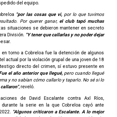
espedido del equipo.
obreloa
"por las cosas que vi,
por lo que tuvimos
esultado. Por querer ganar,
el club tapó muchas
tas situaciones se debieron mantener en secreto
era División.
"Y tener que callarlas y no poder dejar
pesar.
en torno a Cobreloa fue la detención de algunos
l actual por la violación grupal de una joven de 18
estigo directo del crimen, sí estuvo presente en
Fue el año anterior que llegué,
pero cuando llegué
ema y no sabían cómo callarlo y taparlo. No sé si lo
 callaron"
, reveló.
aciones de David Escalante contra Axl Ríos,
 durante la serie en la que Cobreloa cayó ante
 2022.
"Algunos criticaron a Escalante. A lo mejor