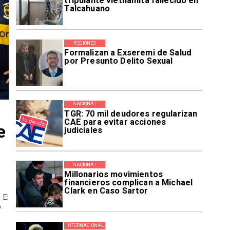
tripulante vietnamita fallecido en
Talcahuano
REGIONES
Formalizan a Exseremi de Salud
por Presunto Delito Sexual
NACIONAL
TGR: 70 mil deudores regularizan
CAE para evitar acciones
e
judiciales
NACIONAL
Millonarios movimientos
financieros complican a Michael
Clark en Caso Sartor
 El
.
INTERNACIONAL