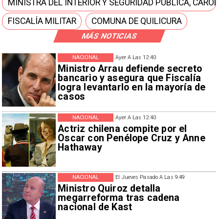
MINISTRA DEL INTERIOR Y SEGURIDAD PÚBLICA, CARO
FISCALÍA MILITAR
COMUNA DE QUILICURA
MÁS NOTICIAS
NACIONAL
Ayer A Las 12:40
Ministro Arrau defiende secreto
bancario y asegura que Fiscalía
logra levantarlo en la mayoría de
casos
NACIONAL
Ayer A Las 12:40
Actriz chilena compite por el
Oscar con Penélope Cruz y Anne
Hathaway
NACIONAL
El Jueves Pasado A Las 9:49
Ministro Quiroz detalla
megarreforma tras cadena
nacional de Kast