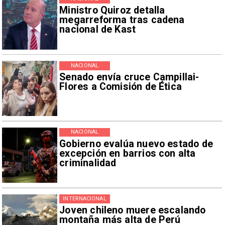
Ministro Quiroz detalla
megarreforma tras cadena
nacional de Kast
NACIONAL
Senado envía cruce Campillai-
Flores a Comisión de Ética
NACIONAL
Gobierno evalúa nuevo estado de
excepción en barrios con alta
criminalidad
INTERNACIONAL
Joven chileno muere escalando
montaña más alta de Perú